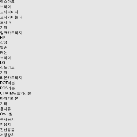
렉스마크
브라더
교세라미타
코니카미놀타
도시바
기타
잉크카트리지
HP
삼성
엡손
캐논
브라더
LG
신도리코
기타
리본카트리지
DOT리본
POS리본
CF/ATM단말기리본
타자기리본
기타
용지류
OA라벨
복사용지
전용지
전산용품
저장장치