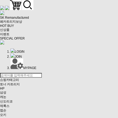
SK Remanufactured
폐카트리지보상
HOT BUY
신상품
이벤트
SPECIAL OFFER
LOGIN
JOIN
MYPAGE
쇼핑카테고리
토너 카트리지
HP
삼성
캐논
신도리코
제록스
엡손
오키