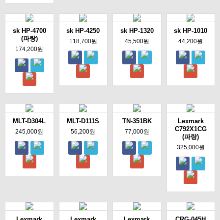
sk HP-4700
sk HP-4250
sk HP-1320
sk HP-1010
(파랑)
118,700원
45,500원
44,200원
174,200원
MLT-D304L
MLT-D111S
TN-351BK
Lexmark
C792X1CG
245,000원
56,200원
77,000원
(파랑)
325,000원
Lexmark
Lexmark
Lexmark
CRG-045H