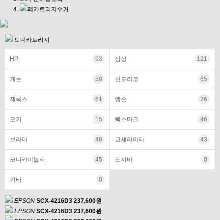
폐카트리지수거
토너카트리지
HP
93
삼성
121
캐논
59
신도리코
65
제록스
61
엡손
26
오키
15
렉스마크
46
브라더
46
교세라미타
43
코니카미놀타
45
도시바
0
기타
0
EPSON
SCX-4216D3
237,600원
EPSON
SCX-4216D3
237,600원